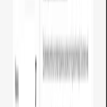
também são processadas.
A conversão de HTML para Markdown é útil para migrar conteúdo web
para sistemas de documentação, geradores de sites estáticos ou plataformas
que usam Markdown. A conversão é realizada completamente no seu
navegador.
Dicas para a conversão de HTML para
Markdown
Algumas dicas para evitar problemas comuns: