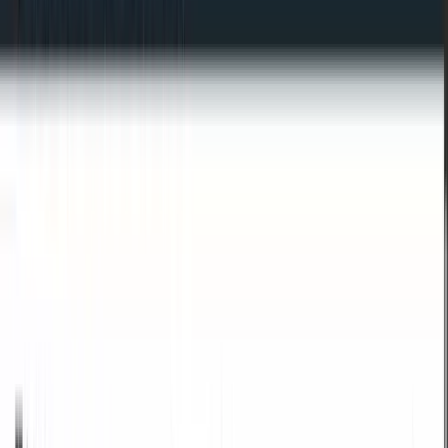
/
Conversor HTML para Markdown
HTML
Carregar ficheiro
HTML
Converter
Limpar tudo
Markdown
Copiar
Transferir
HTML
para
Markdown
PUBLICIDADE