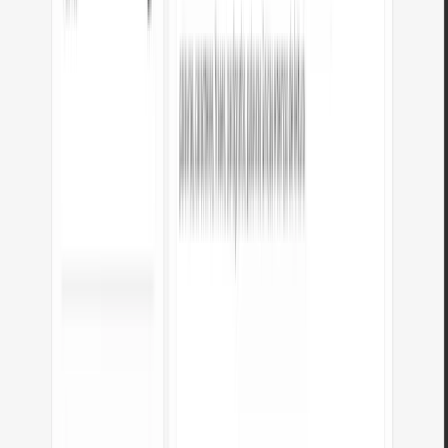
Os estilos inline são removidos
Markdown não suporta CSS. Os estilos inline, classes e IDs do seu
HTML são removidos durante a conversão. Somente a estrutura
semântica e o conteúdo textual são conservados.
Layouts complexos
Os layouts HTML com divs, grids ou flexbox não podem ser
representados em Markdown. O conversor extrai o conteúdo textual
e preserva títulos, listas e links.
Imagens e links
As tags HTML <img> tornam-se ![Alt](Src) e as tags <a> tornam-se
[Texto](URL) em Markdown. URLs relativas são conservadas como
estão.
Tabelas