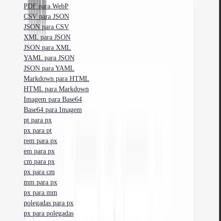
PDF para WebP
CSV para JSON
JSON para CSV
XML para JSON
JSON para XML
YAML para JSON
JSON para YAML
Markdown para HTML
HTML para Markdown
Imagem para Base64
Base64 para Imagem
pt para px
px para pt
rem para px
em para px
cm para px
px para cm
mm para px
px para mm
polegadas para px
px para polegadas