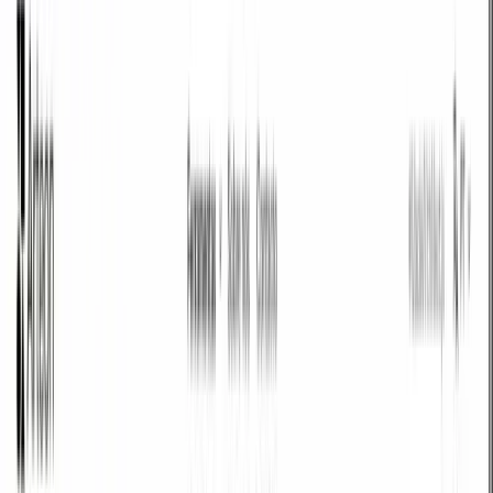
Por que converter HTML para
Markdown?
HTML e um formato amplamente utilizado com grande compatibilidade.
Dependendo do uso, a conversao para MARKDOWN pode oferecer
vantagens significativas - arquivos menores, melhor qualidade ou suporte
mais amplo de plataformas.
Este conversorto transforma seus arquivos HTML para o formato
MARKDOWN diretamente no navegador. Nenhum arquivo e enviado a
servidores - todo o processo acontece localmente no seu dispositivo.
Converta quantos arquivos precisar sem limites diarios, sem registro e sem
marcas d'agua. Arraste e solte seus arquivos, ajuste a qualidade e baixe os
resultados.