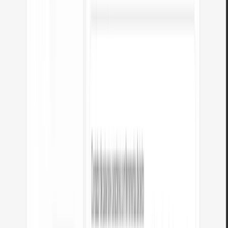
PUBLICIDADE
Como funciona a conversão de HTML
para Markdown?
HTML usa tags como <h1>, <strong>, <a> e <ul> para estruturar conteúdo.
Markdown usa símbolos mais simples: # para títulos, ** para negrito,
[Texto](URL) para links e - para listas. O conversor analisa a árvore do
documento HTML e associa cada elemento ao seu equivalente Markdown.
Por exemplo, <h1>Título</h1> torna-se # Título, <strong>negrito</strong>
torna-se **negrito** e <a href="url">Link</a> torna-se [Link](url).
Estruturas complexas como tabelas, blocos de código e listas aninhadas