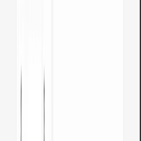
Abrir ferramenta
WebP para JPG
Converta ficheiros WebP para JPG compatível com tudo. Sem limites, sem
registo.
Abrir ferramenta
Verificador de contraste de cores
Verifique o contraste de texto e fundo segundo WCAG 2.1 AA e AAA.
Correção automática de cores.
Abrir ferramenta
Gerador de códigos QR gratuito
Crie um código QR para site, cartão vCard ou impressão. Exporte PNG e
SVG, sem registo.
Abrir ferramenta