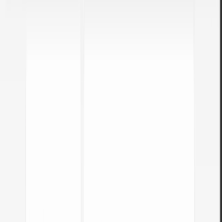
Os seus ficheiros são processados inteiramente no navegador. Nada é
enviado para servidores.
Sem limites
Converta quantos ficheiros precisar. Sem limites diários, sem
restrições de tamanho.
Controlo de qualidade
Ajuste as definições para o equilíbrio perfeito entre tamanho e
qualidade.
Conversão instantânea
Todo o processamento é local com APIs modernas do navegador.