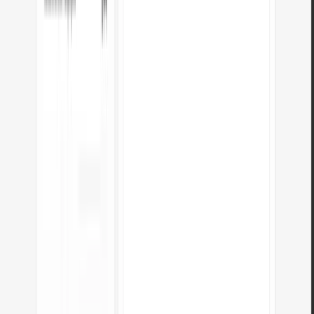
What HTML elements are converted?
The converter handles all common semantic HTML elements:
Headings
– <h1> through <h6> → # through ######
Text formatting
– <strong>/<b> → **bold**, <em>/<i> →
*italic*, <del> → ~~strikethrough~~
Links
– <a href> → [text](url)
Images
– <img> → ![alt](src)
Lists
– <ul>/<ol> → - / 1. list items
Code
– <code> → `inline`, <pre><code> → fenced blocks
Tables
– <table> → pipe-separated Markdown tables
Non-semantic elements (div, span, script, style) are stripped. Only
meaningful content is preserved in the Markdown output.
Perguntas frequentes sobre a conversão
de HTML para Markdown