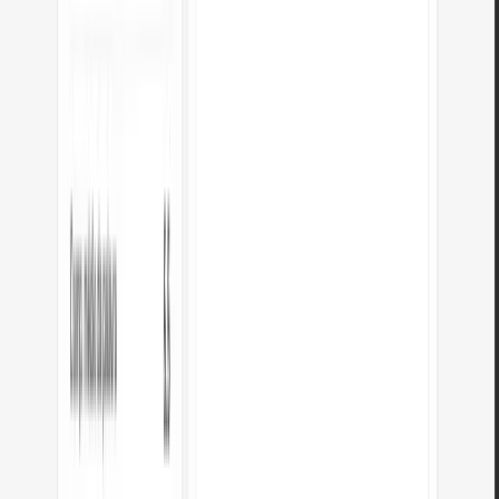
Ajude-nos a melhorar as nossas
ferramentas
Tem uma ideia, encontrou um erro ou quer sugerir algo? Envie-nos uma
mensagem – respondemos em 24 horas.
Nome completo
*
e-mail
*
Mensagem
*
Li a
Política de Privacidade
e aceito o tratamento dos meus dados
pessoais para responder ao meu pedido.
Enviar