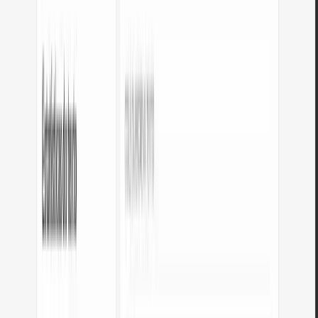
HTML vs Markdown – comparação de
formatos
Funcionalidade
HTML
Markdown
Dados hierárquicos
—
✓
Dados tabulares
✓
✓
Validação de schema
—
✓
Funcionalidade
HTML
Markdown
Legível por humanos
—
✓
Padrão API
—
—
Sintaxe compacta
—
✓