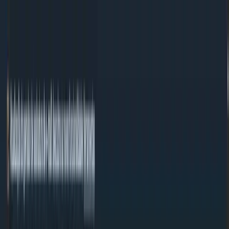
Ir para o conteúdo
Ferramentas
Sobre nós
Contacto
#MadeWithNext.js
PT
PT
Conversor HTML para Markdown
Converta HTML para formato Markdown. Análise e formatação
automáticas. Gratuito.
/
Ferramentas