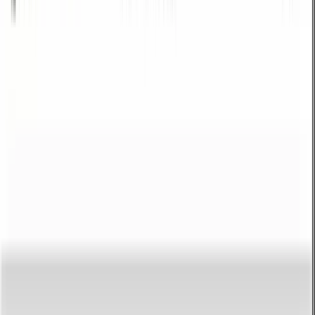
Como converter HTML para Markdown
Cole seus dados
Cole os dados HTML no campo de entrada.
Converter
Clique em Converter para transformar os dados HTML em formato
Markdown.
Copiar ou descarregar
Copie a saída Markdown ou descarregue como ficheiro.