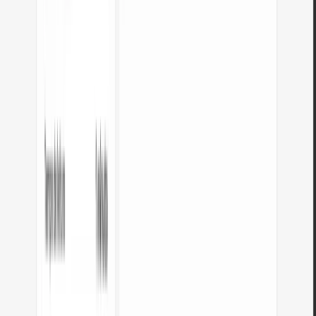
JPG para WebP
Converta fotos JPG para WebP leve. Reduza o peso das imagens até 35%.
Abrir ferramenta
Editor de imagens
Redimensione, corte e converta a sua imagem. Formatos prontos para redes
sociais, avatares circulares, exportação JPG/PNG/WebP.
Abrir ferramenta
Verificador de meta título e descrição