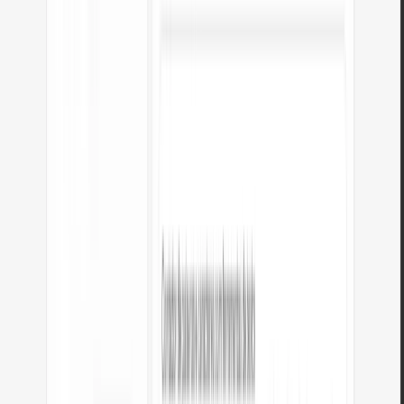
Como funciona a conversão de JSON
para YAML?
JSON e YAML representam dados estruturados, mas YAML usa uma sintaxe
baseada em indentação, mais limpa, sem chaves nem aspas em torno das
chaves. O conversor analisa a estrutura JSON e a formata segundo as
convenções YAML: indentação para aninhamento, hífens para elementos de
array e dois pontos para pares chave-valor.
Por exemplo, um objeto JSON como {"nome": "Pedro", "idade": 30}
torna-se duas linhas YAML: nome: Pedro e idade: 30. Objetos aninhados
usam indentação mais profunda, e os arrays usam o prefixo hífen-espaço.
YAML é comumente usado para arquivos de configuração (Docker
Compose, Kubernetes, GitHub Actions, Ansible) pela sua maior