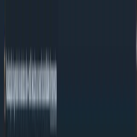
Ir para o conteúdo
Ferramentas
Sobre nós
Contacto
#MadeWithNext.js
PT
PT
Conversor JSON para YAML
Converta JSON para formato YAML. Análise e formatação automáticas.
Gratuito.
/
Ferramentas