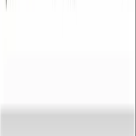
Como converter JSON para YAML
Cole seus dados
Cole os dados JSON no campo de entrada.
Converter
Clique em Converter para transformar os dados JSON em formato
YAML.
Copiar ou descarregar
Copie a saída YAML ou descarregue como ficheiro.