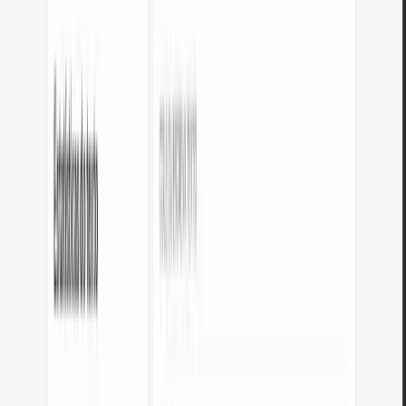
JSON vs YAML – comparação de
formatos
Funcionalidade
JSON
YAML
Dados hierárquicos
✓
✓
Dados tabulares
—
—
Validação de schema
—
✓
Funcionalidade
JSON
YAML
Legível por humanos
✓
✓
Padrão API
—
✓
Sintaxe compacta
✓
✓
PUBLICIDADE