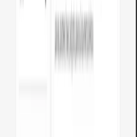
Aspas nas strings
YAML só necessita de aspas em torno de strings que contêm
caracteres especiais (dois pontos, cerquilhas, colchetes). Strings
simples ficam sem aspas para uma saída mais limpa.
Comentários
JSON não suporta comentários, portanto não há nada para transferir.
Em YAML pode adicionar livremente comentários com #.
Strings multilinha
Valores de texto longos com quebras de linha são formatados em
sintaxe de bloco YAML (| ou >) para melhor legibilidade.