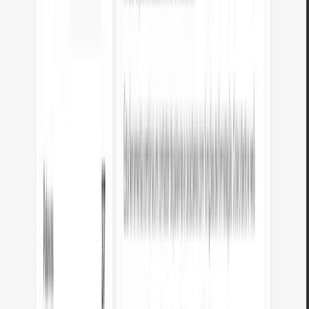
legibilidade. A conversão é realizada completamente no seu navegador.
Dicas para a conversão de JSON para
YAML
Algumas dicas para evitar problemas comuns:
A indentação é crucial
YAML usa espaços para indentação (não tabulações). O conversor
gera indentação consistente de 2 espaços.