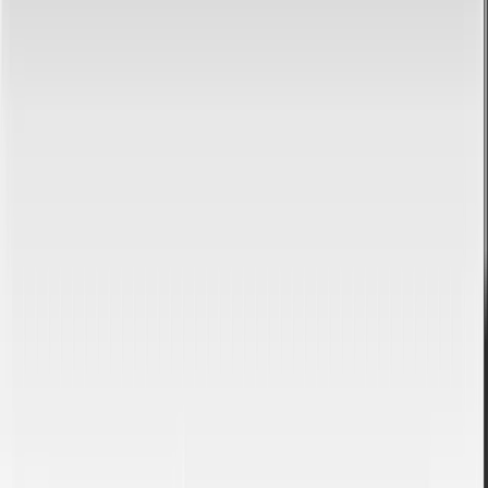
PUBLICIDADE
O que torna este conversor diferente?
Privacidade total
Os seus ficheiros são processados inteiramente no navegador. Nada é
enviado para servidores.