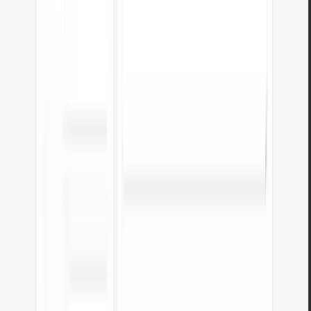
Mensagem
*
Li a
Política de Privacidade
e aceito o tratamento dos meus dados
pessoais para responder ao meu pedido.
Enviar
Descubra outras ferramentas úteis
Ver todas as ferramentas