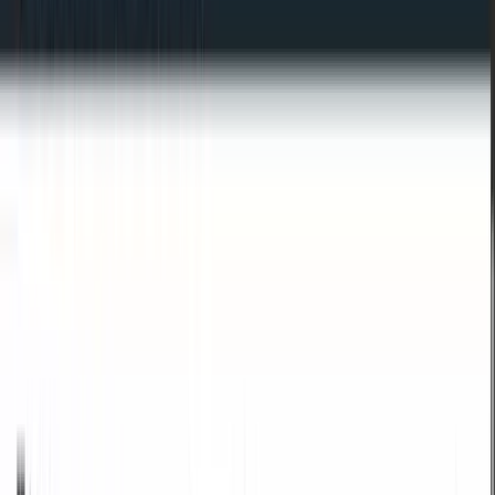
/
Conversor JSON para YAML
JSON
Carregar ficheiro JSON
Converter
Limpar tudo
YAML
Copiar
Transferir
JSON
para
YAML
PUBLICIDADE