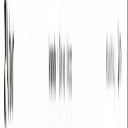
Por que converter JSON para YAML?
JSON e um formato amplamente utilizado com grande compatibilidade.
Dependendo do uso, a conversao para YAML pode oferecer vantagens
significativas - arquivos menores, melhor qualidade ou suporte mais amplo
de plataformas.
Este conversorto transforma seus arquivos JSON para o formato YAML
diretamente no navegador. Nenhum arquivo e enviado a servidores - todo o
processo acontece localmente no seu dispositivo.
Converta quantos arquivos precisar sem limites diarios, sem registro e sem
marcas d'agua. Arraste e solte seus arquivos, ajuste a qualidade e baixe os
resultados.