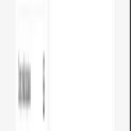
Ajude-nos a melhorar as nossas
ferramentas
Tem uma ideia, encontrou um erro ou quer sugerir algo? Envie-nos uma
mensagem – respondemos em 24 horas.
Nome completo
*
e-mail
*