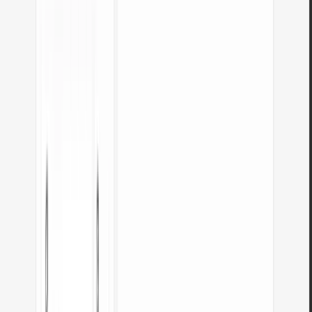
Abrir ferramenta
Gerador de paletas de cores
Gere 9 paletas a partir de uma cor: monocromática, complementar, triádica
e mais. Códigos HEX.
Abrir ferramenta
WebP para JPG
Converta ficheiros WebP para JPG compatível com tudo. Sem limites, sem
registo.
Abrir ferramenta
Verificador de contraste de cores
Verifique o contraste de texto e fundo segundo WCAG 2.1 AA e AAA.
Correção automática de cores.
Abrir ferramenta