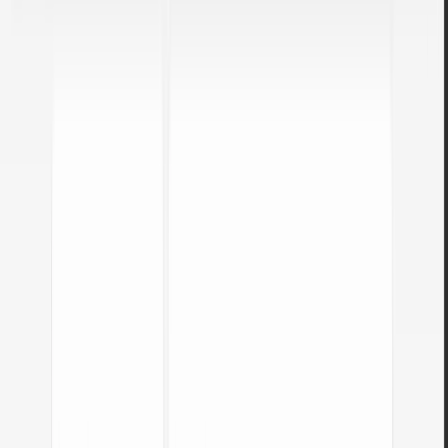
Sem limites
Converta quantos ficheiros precisar. Sem limites diários, sem
restrições de tamanho.
Controlo de qualidade
Ajuste as definições para o equilíbrio perfeito entre tamanho e
qualidade.
Conversão instantânea
Todo o processamento é local com APIs modernas do navegador.