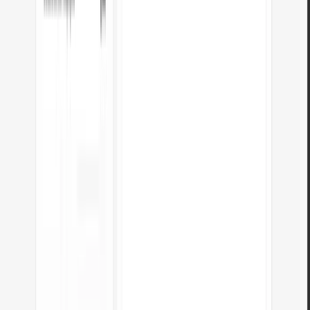
Indentation
– YAML uses spaces (not tabs) for structure. The
converter uses 2-space indentation consistently.
Special characters in strings
– values containing colons, hashes, or
brackets may need quoting. The converter handles this automatically.
Boolean gotchas
– YAML treats
yes
,
no
,
on
,
off
as booleans. If
these appear as string values in JSON, the converter wraps them in
quotes.
Number precision
– large numbers and floating-point values are
preserved exactly as they appear in the JSON source.
The converter generates valid YAML that passes
yamllint
validation. If
you encounter issues, check for mixed indentation or unquoted special
characters.
Converter JSON para outros formatos
JSON
para
CSV
JSON
para
XML