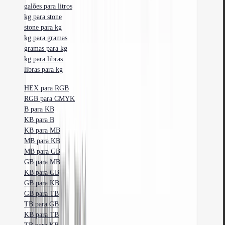
galões para litros
kg para stone
stone para kg
kg para gramas
gramas para kg
kg para libras
libras para kg
HEX para RGB
RGB para CMYK
B para KB
KB para B
KB para MB
MB para KB
MB para GB
GB para MB
KB para GB
GB para KB
GB para TB
TB para GB
KB para TB
TB para KB