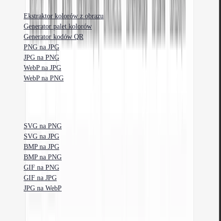
Ekstraktor kolorów z obrazu
Generator palet kolorów
Generator kodów QR
PNG na JPG
JPG na PNG
WebP na JPG
WebP na PNG
Narzędzia
SVG na PNG
SVG na JPG
BMP na JPG
BMP na PNG
GIF na PNG
GIF na JPG
JPG na WebP
Narzędzia