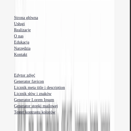
Główne strony
Strona główna
Usługi
Realizacje
O nas
Edukacja
Narzędzia
Kontakt
Narzędzia
Edytor zdjęć
Generator favicon
Licznik meta title i description
Licznik słów i znaków
Generator Lorem Ipsum
Generator stopki mailowej
Tester kontrastu kolorów
Narzędzia