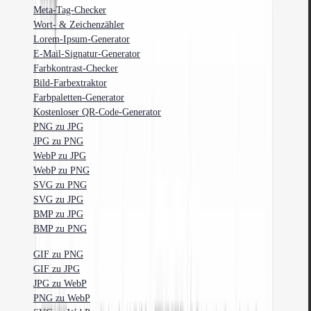
Meta-Tag-Checker
Wort- & Zeichenzähler
Lorem-Ipsum-Generator
E-Mail-Signatur-Generator
Farbkontrast-Checker
Bild-Farbextraktor
Farbpaletten-Generator
Kostenloser QR-Code-Generator
PNG zu JPG
JPG zu PNG
WebP zu JPG
WebP zu PNG
SVG zu PNG
SVG zu JPG
BMP zu JPG
BMP zu PNG
GIF zu PNG
GIF zu JPG
JPG zu WebP
PNG zu WebP