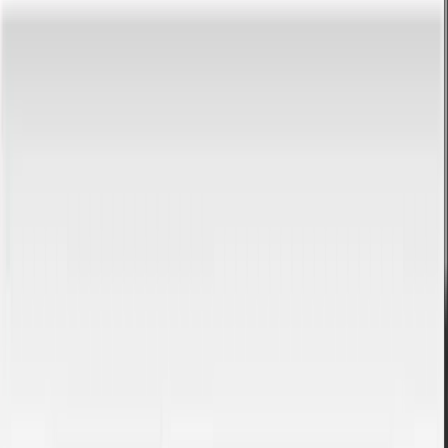
Come usare il convertitore?
1. Inserisci un valore
Digita un numero nel campo di inserimento.
2. Leggi il risultato
Il risultato appare istantaneamente.
3. Copia o inverti
Copia il risultato o inverti la direzione di conversione.