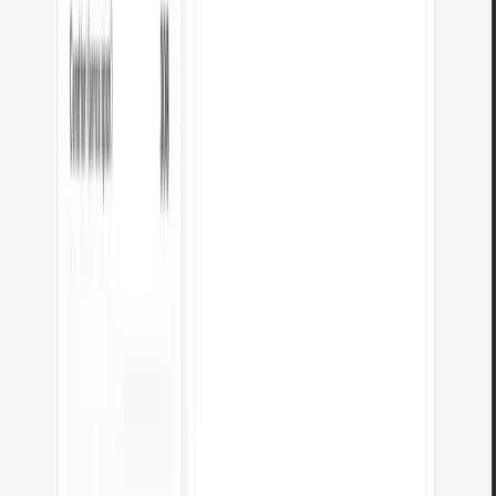
pt in px
px in pt
rem in px
em in px
cm in px
px in cm
mm in px
px in
mm
cm in pollici
pollici in cm
mm in pollici
pollici in mm
miglia in
km
km in miglia
metri in piedi
piedi in metri
pollici in piedi
piedi in
pollici
libbre in once
once in libbre
ml in once
once in ml
litri in
galloni
galloni in litri
kg in libbre
libbre in kg
kg in grammi
grammi in
kg
kg in stone
stone in kg
pollici in px
px in pollici
RGB in
CMYK
byte in KB
KB in byte
KB in MB
MB in KB
MB in GB
GB in
MB
KB in GB
GB in KB
GB in TB
TB in GB
KB in TB
TB in
KB
Unix in data
DEC in BIN
DEC in HEX
Mbps in MB/s
Domande frequenti
Come converto HEX in RGB?