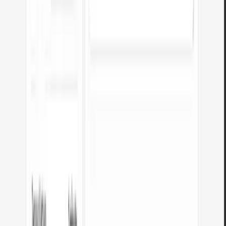
Genera 9 palette da un colore: monocromatica, complementare, triadica e
altre. Codici HEX.
Apri strumento
WebP in JPG
Converti file WebP in JPG compatibile ovunque. Senza limiti, senza
registrazione.
Apri strumento
Verificatore contrasto colori
Verifica il contrasto testo e sfondo secondo WCAG 2.1 AA e AAA.
Correzione automatica dei colori.
Apri strumento
Generatore di codici QR gratuito
Crea un codice QR per sito web, biglietto vCard o stampa. Esporta PNG e
SVG, senza registrazione.