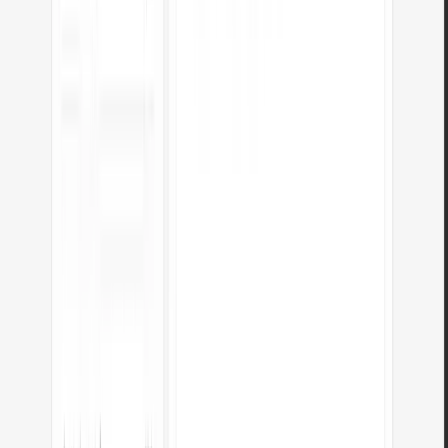
HEX vs RGB – confronto
Caratteristica
HEX
RGB
Formato
#RRGGBB
rgb(R, G, B)
Valori
00–FF (hex)
0–255 (decimale)
Opacità
8 cifre (#RRGGBBAA)
rgba(R, G, B, A)
Abbreviato
#RGB (3 cifre)
Nessuna abbreviazione
Usato in
CSS, strumenti design
CSS, programmazione
Esplora altri convertitori di unità