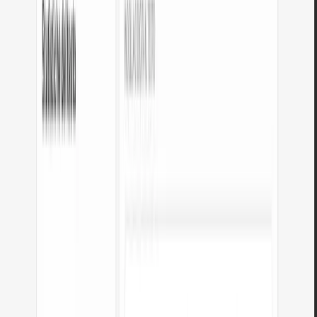
Documenta colori in HEX e RGB per coerenza multipiattaforma.
JavaScript/Canvas
L’API Canvas e alcune librerie JS richiedono valori RGB.
Accessibilità
Calcola contrasti colore con valori RGB per conformità WCAG.
Cosa rende diverso questo convertitore?