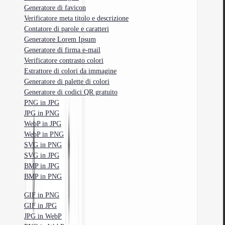
Generatore di favicon
Verificatore meta titolo e descrizione
Contatore di parole e caratteri
Generatore Lorem Ipsum
Generatore di firma e-mail
Verificatore contrasto colori
Estrattore di colori da immagine
Generatore di palette di colori
Generatore di codici QR gratuito
PNG in JPG
JPG in PNG
WebP in JPG
WebP in PNG
SVG in PNG
SVG in JPG
BMP in JPG
BMP in PNG
GIF in PNG
GIF in JPG
JPG in WebP