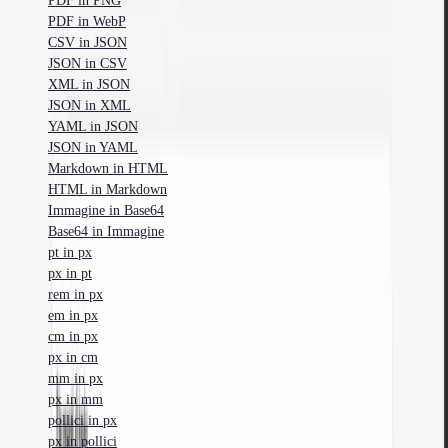
PDF in WebP
CSV in JSON
JSON in CSV
XML in JSON
JSON in XML
YAML in JSON
JSON in YAML
Markdown in HTML
HTML in Markdown
Immagine in Base64
Base64 in Immagine
pt in px
px in pt
rem in px
em in px
cm in px
px in cm
mm in px
px in mm
pollici in px
px in pollici