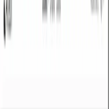
Quando serve convertire HEX in RGB?
I colori HEX (#FF5733) e RGB (rgb(255, 87, 51)) rappresentano gli stessi
colori in notazione diversa. HEX è comune in CSS, RGB in
programmazione e funzioni CSS.
Ogni colore HEX ha 6 cifre: le prime 2 per il rosso (00–FF), le successive 2
per il verde, le ultime 2 per il blu. RGB usa valori decimali 0–255.
Tutti i calcoli vengono eseguiti localmente nel tuo browser.