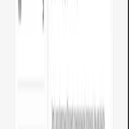
PUBBLICITÀ
Come funziona la conversione?
HEX usa base-16: ogni coppia di cifre (00–FF) si converte in decimale 0–
255. #FF5733: FF=255 (Rosso), 57=87 (Verde), 33=51 (Blu).
HEX abbreviato: #F53 diventa #FF5533.