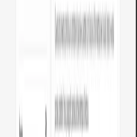
Privacy totale
Tutti i calcoli vengono eseguiti localmente nel tuo browser.
Risultati in tempo reale
Il risultato si aggiorna mentre digiti.
Conversione bidirezionale
Converti in entrambe le direzioni con un clic.
Tabella di riferimento
Tabella con valori comuni e descrizioni contestuali.