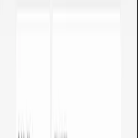
PUBBLICITÀ
Quando è utile questo convertitore?
Sviluppo CSS
Converti colori HEX da mockup in RGB per funzioni rgba() con
opacità.
Design system