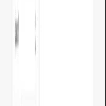
Aiutaci a migliorare i nostri strumenti
Hai un'idea, trovato un bug o vuoi suggerire una funzionalità? Scrivici –
rispondiamo entro 24 ore.
Nome e cognome
*
E-mail
*
Messaggio
*
Ho letto l’
Informativa sulla privacy
e acconsento al trattamento dei miei
dati personali per rispondere alla mia richiesta.
Invia