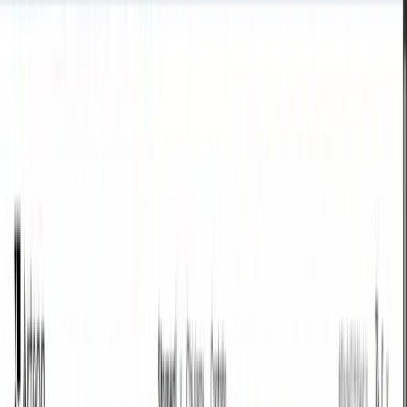
HEX
Cancella tutto
Inverti ordine
RGB
Copia risultato
HEX
in
RGB
PUBBLICITÀ