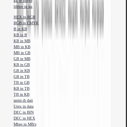
kg in libbre
libbre in kg
HEX in RGB
RGB in CMYK
B in KB
KB in B
KB in MB
MB in KB
MB in GB
GB in MB
KB in GB
GB in KB
GB in TB
TB in GB
KB in TB
TB in KB
unità di dati
Unix in data
DEC in BIN
DEC in HEX
Mbps in MB/s