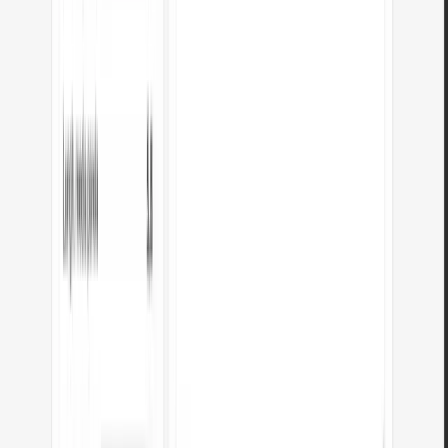
Apri strumento
Verificatore meta titolo e descrizione
Verifica la lunghezza del titolo e della descrizione in pixel. Anteprima
Google dal vivo e suggerimenti di ottimizzazione.
Apri strumento
PNG in JPG
Converti file PNG in JPG nel browser. Senza limiti, senza registrazione.
Apri strumento
Generatore di favicon
Crea un set completo di favicon.ico per il tuo sito web da una immagine.
Tutte le dimensioni richieste, senza registrazione.
Apri strumento
Generatore di palette di colori