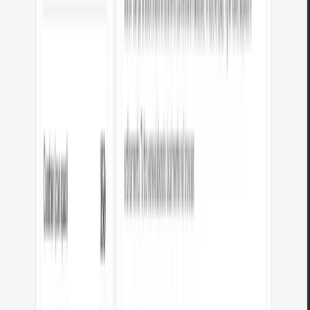
Come funziona la conversione?
HEX usa base-16: ogni coppia di cifre (00–FF) si converte in decimale 0–
255. #FF5733: FF=255 (Rosso), 57=87 (Verde), 33=51 (Blu).
HEX abbreviato: #F53 diventa #FF5533.
PUBBLICITÀ