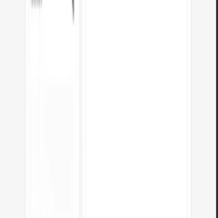
JPG in WebP
Converti foto JPG in WebP leggero. Riduci il peso delle immagini fino al
35%.
Apri strumento
Editor di immagini
Ridimensiona, ritaglia e converti la tua immagine. Formati pronti per i
social media, avatar circolari, esportazione JPG/PNG/WebP.