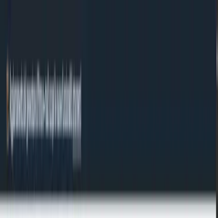
Vai al contenuto
Strumenti
Chi siamo
Contatto
#MadeWithNext.js
IT
IT
Convertire HEX in RGB
Questo convertitore converte istantaneamente. Inserisci un valore e il
risultato appare subito.
/
Strumenti
/
HEX in RGB