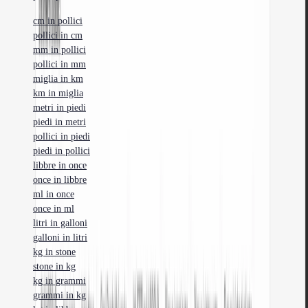
cm in pollici
pollici in cm
mm in pollici
pollici in mm
miglia in km
km in miglia
metri in piedi
piedi in metri
pollici in piedi
piedi in pollici
libbre in once
once in libbre
ml in once
once in ml
litri in galloni
galloni in litri
kg in stone
stone in kg
kg in grammi
grammi in kg