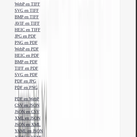
WebP en TIFF
SVG en TIFF
BMP en TIFF
AVIF en TIFF
HEIC en TIFF
JPG en PDF
PNG en PDF
WebP en PDF
HEIC en PDF
BMP en PDF
TIFF en PDF
SVG en PDF
PDF en JPG
PDF en PNG
PDF en WebP
CSV en JSON
JSON en CSV
XML en JSON
JSON en XML
YAML en JSON