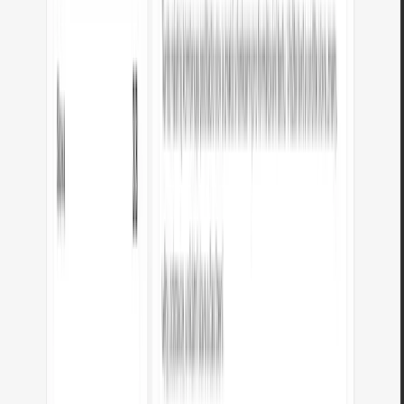
REKLAMA
Jak funguje převod?
Opakovaně dělte 2 a zaznamenejte zbytky. Čtěte zdola nahoru.
8 bitů = 1 bajt = hodnoty 0–255.