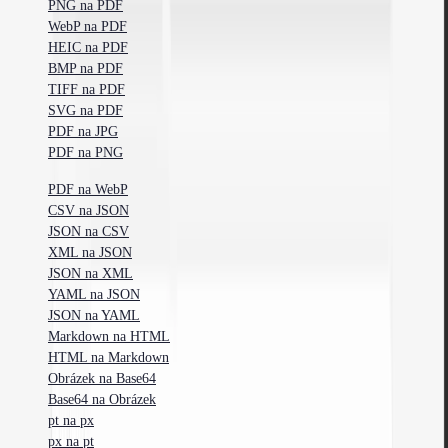
PNG na PDF
WebP na PDF
HEIC na PDF
BMP na PDF
TIFF na PDF
SVG na PDF
PDF na JPG
PDF na PNG
PDF na WebP
CSV na JSON
JSON na CSV
XML na JSON
JSON na XML
YAML na JSON
JSON na YAML
Markdown na HTML
HTML na Markdown
Obrázek na Base64
Base64 na Obrázek
pt na px
px na pt