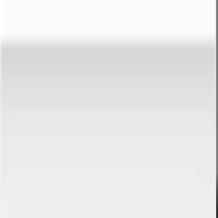
Jak použít převodník?
1. Zadejte hodnotu
Zadejte číslo do vstupního pole.
2. Přečtěte výsledek
Výsledek se zobrazí okamžitě.
3. Zkopírujte nebo obraťte
Zkopírujte výsledek nebo obraťte směr převodu.