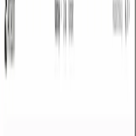
REKLAMA
Kdy je potřeba převádět desítkově na
binárně?
Binární soustava (základ 2) je základní číselnou soustavou počítačů. Každý
bit představuje mocninu 2. Příklad: 42 = 101010 (32+8+2).
Veškeré výpočty probíhají lokálně.