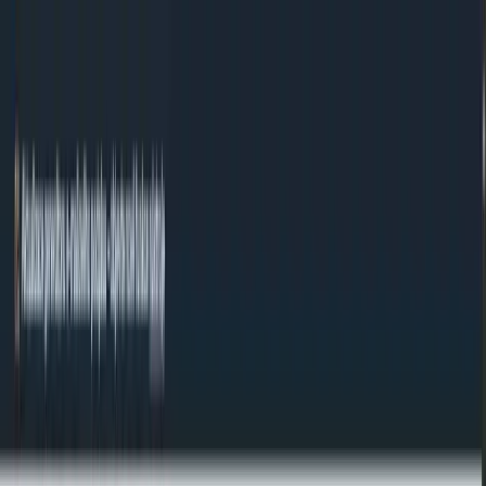
Přejít na obsah
Nástroje
O nás
Kontakt
#MadeWithNext.js
CS
CS
Převést decimal na binary
Tento převodník převádí okamžitě. Zadejte hodnotu a výsledek se zobrazí
ihned.
/
Nástroje