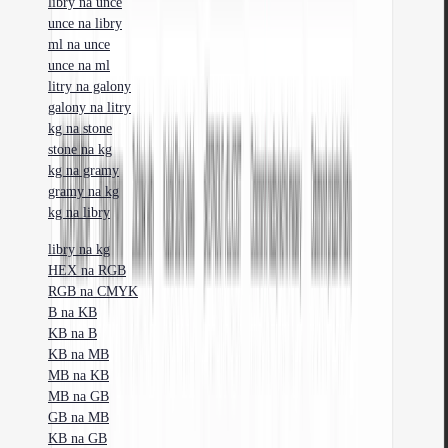
libry na unce
unce na libry
ml na unce
unce na ml
litry na galony
galony na litry
kg na stone
stone na kg
kg na gramy
gramy na kg
kg na libry
libry na kg
HEX na RGB
RGB na CMYK
B na KB
KB na B
KB na MB
MB na KB
MB na GB
GB na MB
KB na GB