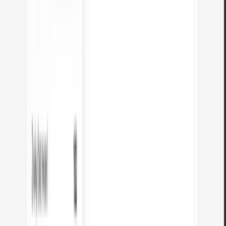
Další převodníky jednotek
pt na px
px na pt
rem na px
px na rem
em na px
px na em
cm na px
px
na cm
mm na px
px na mm
cm na palce
palce na cm
mm na palce
palce
na mm
míle na km
km na míle
metry na stopy
stopy na metry
palce na
stopy
stopy na palce
libry na unce
unce na libry
ml na unce
unce na
ml
litry na galony
galony na litry
kg na libry
libry na kg
kg na
gramy
gramy na kg
kg na stone
stone na kg
palce na px
px na
palce
HEX na RGB
RGB na CMYK
bajty na kilobajty
kilobajty na
bajty
kilobajty na megabajty
megabajty na kilobajty
megabajty na
gigabajty
gigabajty na megabajty
kilobajty na gigabajty
gigabajty na
kilobajty
gigabajty na terabajty
terabajty na gigabajty
kilobajty na
terabajty
terabajty na kilobajty
Unix na datum
Mbps na MB/s