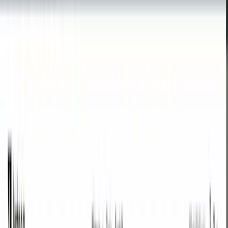
/
des. na bin.
Desítkový
Vymazat vše
Prohodit pořadí
Binární
Kopírovat výsledek
Desítkový
na
Binární