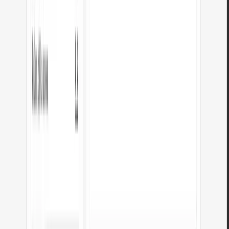
Převeďte fotky JPG na lehké WebP. Snižte váhu obrázků až o 35%.
Otevřít nástroj
Editor obrázků
Změňte velikost, ořízněte a převeďte obrázek. Hotové formáty pro sociální
sítě, kulaté avatary, export JPG/PNG/WebP.
Otevřít nástroj
Kontrola meta titulku a popisu
Zkontrolujte délku titulku a popisu v pixelech. Živý náhled v Google a tipy
na optimalizaci.
Otevřít nástroj
PNG na JPG
Převeďte soubory PNG na JPG v prohlížeči. Bez limitu, bez registrace.
Otevřít nástroj