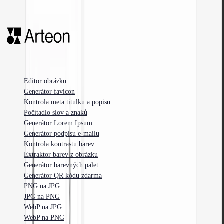
Bezplatné nástroje pro webové vývojáře, designéry a marketéry.
Editor obrázků
Generátor favicon
Kontrola meta titulku a popisu
Počítadlo slov a znaků
Generátor Lorem Ipsum
Generátor podpisu e-mailu
Kontrola kontrastu barev
Extraktor barev z obrázku
Generátor barevných palet
Generátor QR kódu zdarma
PNG na JPG
JPG na PNG
WebP na JPG
WebP na PNG