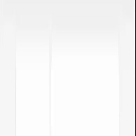
REKLAMA
Kdy je tento převodník užitečný?
Programování
Bitové operace, bitové příznaky a binární aritmetika.
Sítě
IP adresy a masky podsítí v binárním tvaru.