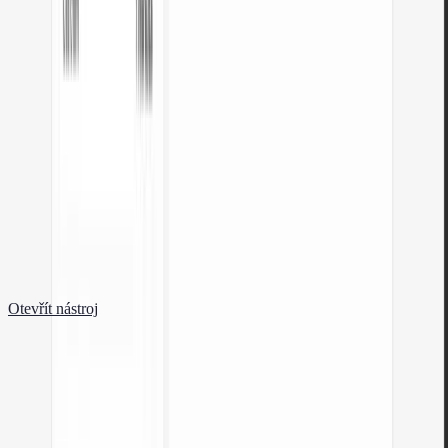
Automatická korekce barev.
Otevřít nástroj
Generátor QR kódu zdarma
Vytvořte QR kód pro web, vizitku vCard nebo tisk. Export PNG a SVG,
bez registrace.
Otevřít nástroj
Počítadlo slov a znaků
Spočítejte slova, znaky, věty a čas čtení. Zkontrolujte čitelnost pomocí
skóre Flesch-Kincaid.
Otevřít nástroj