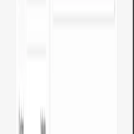
Generátor favicon
Vytvořte kompletní sadu favicon.ico pro svůj web z jednoho obrázku.
Všechny potřebné velikosti, bez přihlášení.
Otevřít nástroj
Generátor barevných palet
Vygenerujte 9 palet z jedné barvy: monochromatickou, komplementární,
triádickou a další. Kódy HEX.
Otevřít nástroj
WebP na JPG
Převeďte soubory WebP na univerzálně kompatibilní JPG.
Otevřít nástroj
Kontrola kontrastu barev
Zkontrolujte kontrast textu a pozadí podle WCAG 2.1 AA a AAA.