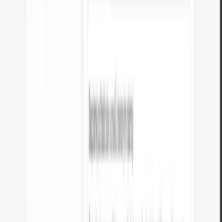
Všechny výpočty probíhají lokálně ve vašem prohlížeči.
Výsledky v reálném čase
Výsledek se aktualizuje během zadávání.
Obousměrný převod
Převádějte oběma směry jedním kliknutím.
Referenční tabulka
Tabulka s běžnými hodnotami a kontextovými popisy.