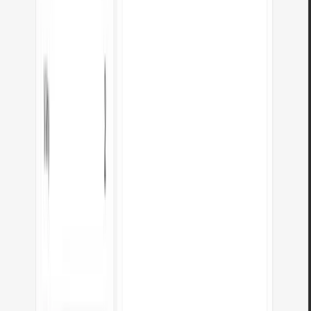
Kolik je 255 v binárním?