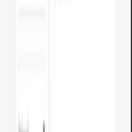
Jak funguje převod?
Opakovaně dělte 2 a zaznamenejte zbytky. Čtěte zdola nahoru.
8 bitů = 1 bajt = hodnoty 0–255.
REKLAMA
Desítková vs Binární