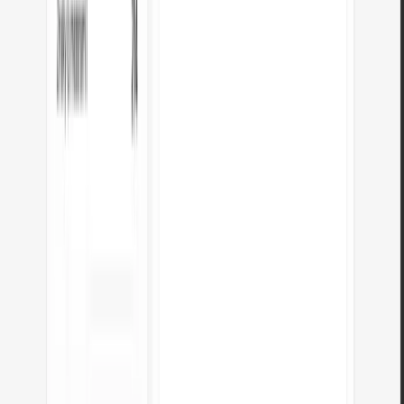
Vlastnost
Desítková (základ 10)
Binární (základ 2)
Číslice
0–9
0–1
Používá
Člověk
Počítač
Příklad: 42
42
101010
Příklad: 255
255
11111111
Čitelnost
Snadná
Dlouhá ale nativní
Převést Desítkový na jiné jednotky
DEC na HEX