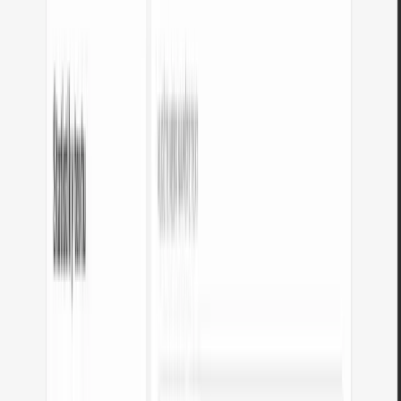
Oprávnění
Unix: chmod 755 = rwxr-xr-x = 111101101.
Informatika
Jak počítače ukládají čísla.
Čím se tento převodník liší?
Plné soukromí