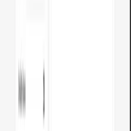
Máte nápad, našli jste chybu nebo chcete navrhnout funkci? Napište nám –
odpovídme do 24 hodin.
Jméno a příjmení
*
E-mail
*
Zpráva
*
Přečetl jsem si
Zásady ochrany osobních údajů
a souhlasím se
zpracováním svých osobních údajů za účelem odpovědi na dotaz.
Odeslat
Podívej se na další užitečné nástroje
Zobrazit všechny nástroje