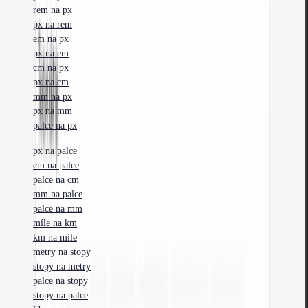
rem na px
px na rem
em na px
px na em
cm na px
px na cm
mm na px
px na mm
palce na px
px na palce
cm na palce
palce na cm
mm na palce
palce na mm
míle na km
km na míle
metry na stopy
stopy na metry
palce na stopy
stopy na palce