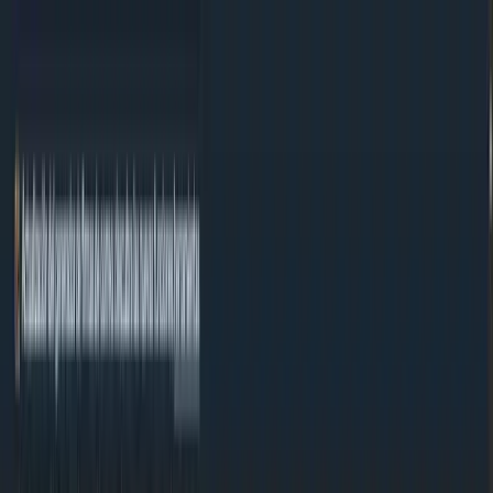
Ir al contenido
Herramientas
Sobre nosotros
Contacto
#MadeWithNext.js
ES
ES
Convertir em a píxeles
Este convertidor convierte instantáneamente. Ingresa un valor y el resultado
aparece al instante.
/
Herramientas