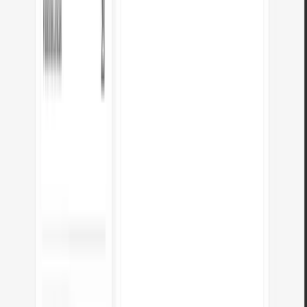
Ayúdanos a mejorar nuestras
herramientas
¿Tienes una idea, encontraste un error o quieres sugerir una función?
Escríbenos – respondemos en 24 horas.
Nombre completo
*
Correo electrónico
*
Mensaje
*
He leído la
Política de Privacidad
y acepto el tratamiento de mis datos
personales para responder a mi consulta.
Enviar
Descubre otras herramientas útiles