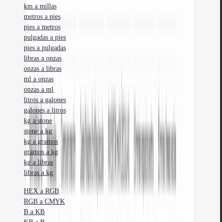
km a millas
metros a pies
pies a metros
pulgadas a pies
pies a pulgadas
libras a onzas
onzas a libras
ml a onzas
onzas a ml
litros a galones
galones a litros
kg a stone
stone a kg
kg a gramos
gramos a kg
kg a libras
libras a kg
HEX a RGB
RGB a CMYK
B a KB