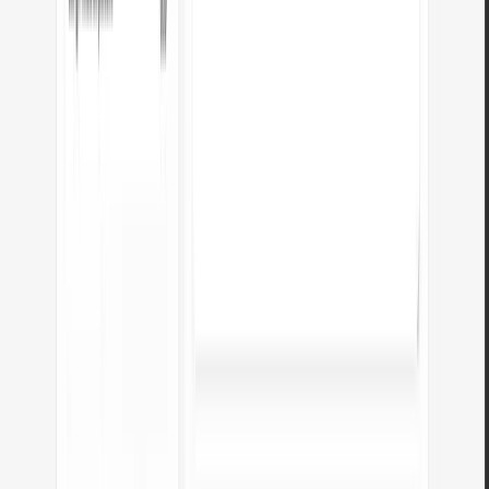
JPG a WebP
Convierte fotos JPG a WebP ligero. Reduce el peso de las imágenes hasta un
35%.
Abrir herramienta
Editor de imágenes en línea
Cambie el tamaño, recorte y convierta su imagen. Formatos listos para redes
sociales, avatares circulares, exportación a JPG/PNG/WebP.
Abrir herramienta
Verificador de meta título y descripción
Compruebe la longitud del título y la descripción en píxeles. Vista previa de
Google en vivo y sugerencias de optimización.
Abrir herramienta