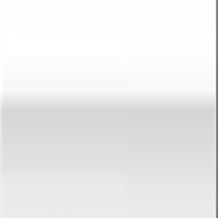
2,25× el tamaño base.
Todos los cálculos se ejecutan localmente en tu navegador.
¿Cómo usar el convertidor?
1. Introduce un valor
Escribe un número en el campo de entrada. Puedes usar punto o
coma como separador decimal.
2. Lee el resultado
El resultado aparece instantáneamente en el campo contiguo.