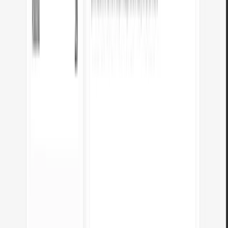
¿Cómo funciona la conversión?
px = em × tamaño de fuente del padre. Por defecto es 16px.
Em se acumula: body 16px, div 1,5em (24px), párrafo dentro a 1,5em =
36px.
Para tamaños predecibles, se puede usar rem, que siempre referencia la
fuente raíz.
¿Cómo funciona la conversión?