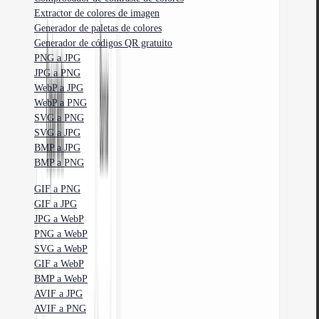
Extractor de colores de imagen
Generador de paletas de colores
Generador de códigos QR gratuito
PNG a JPG
JPG a PNG
WebP a JPG
WebP a PNG
SVG a PNG
SVG a JPG
BMP a JPG
BMP a PNG
GIF a PNG
GIF a JPG
JPG a WebP
PNG a WebP
SVG a WebP
GIF a WebP
BMP a WebP
AVIF a JPG
AVIF a PNG