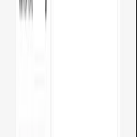
em vs px vs rem
Característica
em
px
Referencia
Fuente del padre
Píxel fijo
Se acumula
Sí (anidado)
No
Responsivo
Sí
No
Accesibilidad
Respeta configuración
Tamaño fijo
Predecibilidad
Depende del contexto
Siempre consistente
Convertir otras unidades a Píxeles
pt a px
rem a px
cm a px
mm a px
pulgadas a px