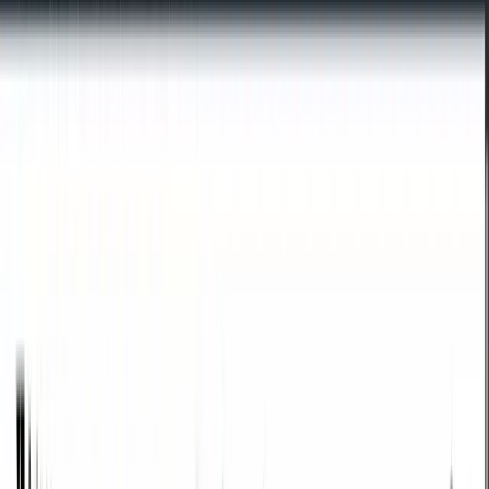
/
em a px
em
em
Tamaño de fuente padre
Limpiar todo
Cambiar orden
Píxeles
px
Copiar resultado
em
a
Píxeles