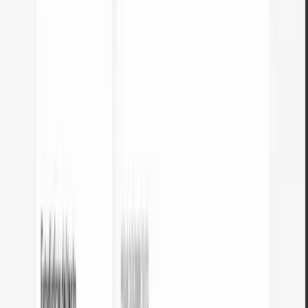
Desarrollo web
Convierte valores em a píxeles para entender tamaños reales al
depurar CSS.
Tipografía
Establece tamaños de fuente en em para escalabilidad: body 1em =
16px, h1 2,5em = 40px.
Diseño responsivo
Usa em para breakpoints y espaciado que escalan con el tamaño de
fuente.
Accesibilidad
Las unidades em respetan la configuración de tamaño de fuente del