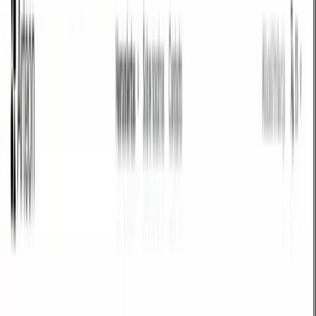
PUBLICIDAD
¿Cuándo necesitas convertir em a
píxeles?
La unidad CSS em es relativa al tamaño de fuente del elemento padre. Con
el tamaño de fuente estándar de 16px: 1em = 16px, 1,5em = 24px, 2em =
32px.
Las unidades em se usan frecuentemente en diseño web responsivo para
tipografía, espaciado y layout. Convertirlas a píxeles ayuda a entender el
tamaño real renderizado.
A diferencia de rem (relativo a la raíz), em se acumula: 1,5em × 1,5em =