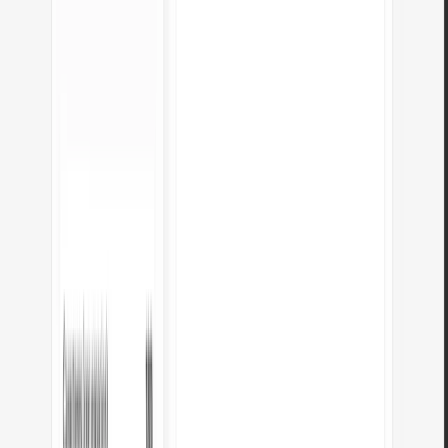
px = em × tamaño de fuente del padre. Por defecto es 16px.
Em se acumula: body 16px, div 1,5em (24px), párrafo dentro a 1,5em =
36px.
Para tamaños predecibles, se puede usar rem, que siempre referencia la
fuente raíz.
PUBLICIDAD