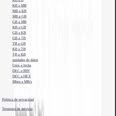
KB a B
KB a MB
MB a KB
MB a GB
GB a MB
KB a GB
GB a KB
GB a TB
TB a GB
KB a TB
TB a KB
unidades de datos
Unix a fecha
DEC a BIN
DEC a HEX
Mbps a MB/s
©
2026
Arteon.
Todos los derechos reservados.
Politica de privacidad
Terminos de servicio