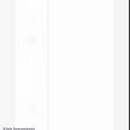
plataforma.
Abrir herramienta
Comprobador de contraste de colores
Compruebe el contraste de texto y fondo según WCAG 2.1 AA y AAA.
Corrección automática de colores.
Abrir herramienta
Generador de códigos QR gratuito
Cree un código QR para sitio web, tarjeta vCard o impresión. Exporte PNG
y SVG, sin registro.
Abrir herramienta
Contador de palabras y caracteres
Cuente palabras, caracteres, oraciones y tiempo de lectura. Compruebe la
legibilidad con la puntuación Flesch-Kincaid.
Abrir herramienta