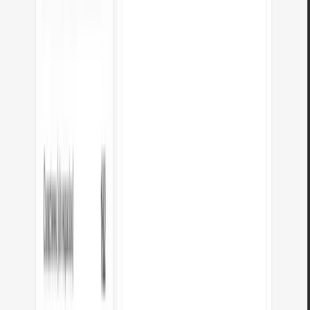
Explorar otros conversores de unidades
px a pt
px a cm
px a mm
cm a pulgadas
pulgadas a cm
mm a
pulgadas
pulgadas a mm
millas a km
km a millas
metros a pies
pies a
metros
pulgadas a pies
pies a pulgadas
libras a onzas
onzas a libras
ml a
onzas
onzas a ml
litros a galones
galones a litros
kg a libras
libras a
kg
kg a gramos
gramos a kg
kg a stone
stone a kg
px a pulgadas
HEX a
RGB
RGB a CMYK
bytes a KB
KB a bytes
KB a MB
MB a KB
MB
a GB
GB a MB
KB a GB
GB a KB
GB a TB
TB a GB
KB a TB
TB a
KB
Unix a fecha
DEC a BIN
DEC a HEX
Mbps a MB/s