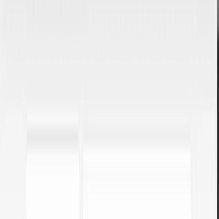
3. Copia o invierte
Haz clic en Copiar o usa el botón Invertir para convertir en dirección
opuesta.
PUBLICIDAD
¿Cuándo es útil este convertidor?