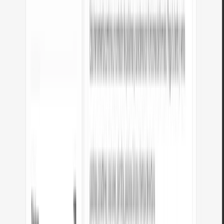
Conversión bidireccional
Convierte en ambas direcciones con un solo clic.
Tabla de referencia
Una tabla con valores de conversión comunes y descripciones
contextuales.
PUBLICIDAD