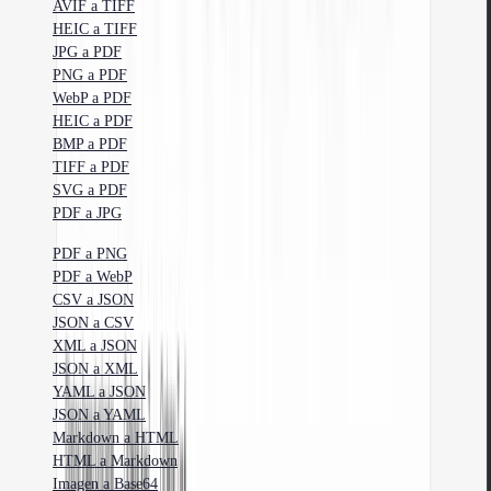
AVIF a TIFF
HEIC a TIFF
JPG a PDF
PNG a PDF
WebP a PDF
HEIC a PDF
BMP a PDF
TIFF a PDF
SVG a PDF
PDF a JPG
PDF a PNG
PDF a WebP
CSV a JSON
JSON a CSV
XML a JSON
JSON a XML
YAML a JSON
JSON a YAML
Markdown a HTML
HTML a Markdown
Imagen a Base64